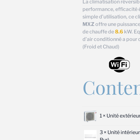
La climatisation réversib
performance, efficacité 
simple d’utilisation, ce c
MXZ
offre une puissance
de chauffe de
8.6
kW. Equ
d’air conditionné a pour 
(Froid et Chaud)
Conten
1 ×
Unité extérie
3 ×
Unité intérie
Pur)