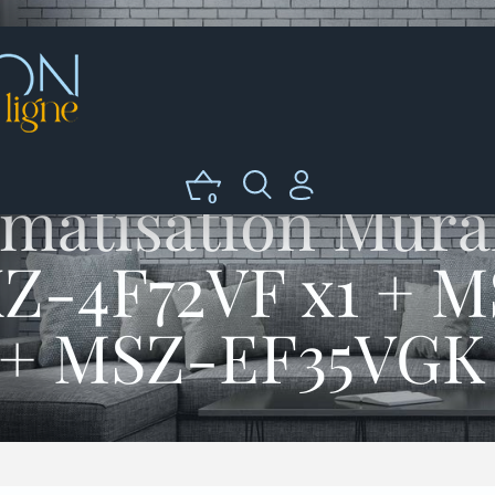
matisation Mura
0
XZ-4F72VF x1 +
 + MSZ-EF35VGK 