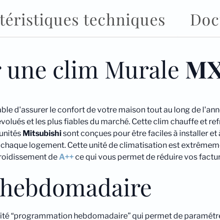
x3
téristiques techniques
Doc
+
MSZ-
EF35VGK
x1)
r une clim Murale
M
le d'assurer le confort de votre maison tout au long de l'ann
olués et les plus fiables du marché. Cette clim chauffe et refr
 unités
Mitsubishi
sont conçues pour être faciles à installer et
haque logement. Cette unité de climatisation est extrêmemen
froidissement de
A++
ce qui vous permet de réduire vos facture
 hebdomadaire
alité “programmation hebdomadaire” qui permet de paramétrer 