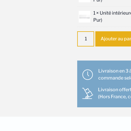
1 ×
Unité intérie
Pur)
quantité
Ajouter au pa
de
Ensemble
climatisation
Murale
Mitsubishi
Livraison en 3 à
4
commande selon
pièces
Livraison offer
(MXZ-
(Hors France, 
4F72VF
x1
+
MSZ-
EF25VGK