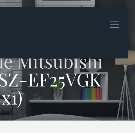
le Mitsubishi
 MSZ-EF25VGK
x1)