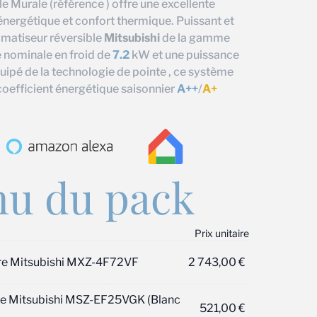
le Murale (référence ) offre une excellente
énergétique et confort thermique. Puissant et
limatiseur réversible
Mitsubishi
de la gamme
 nominale en froid de
7.2
kW et une puissance
ipé de la technologie de pointe , ce système
coefficient énergétique saisonnier
A++
/
A+
u du pack
Prix unitaire
ure Mitsubishi MXZ-4F72VF
2 743,00
€
ure Mitsubishi MSZ-EF25VGK (Blanc
521,00
€