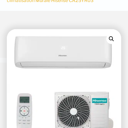
climatisation Murale Hisense CA25YR03