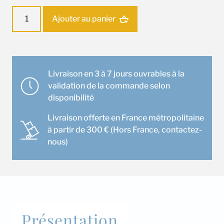
quantité
Ajouter au panier
de
Ensemble
climatisation
Murale
Hisense
Livraison en 3 à 7 jours ouvrables à la
CA25YR03
validation de la commande selon
disponibilité
Livraison offerte en France métropolitaine
à partir de 300 € (Hors France, contactez-
nous)
Présentation