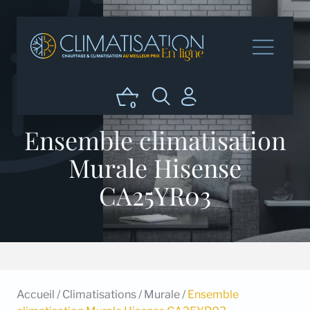
0
Ensemble climatisation
Murale Hisense
CA25YR03
Accueil
/
Climatisations
/
Murale
/
Ensemble