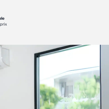
ble
 prix