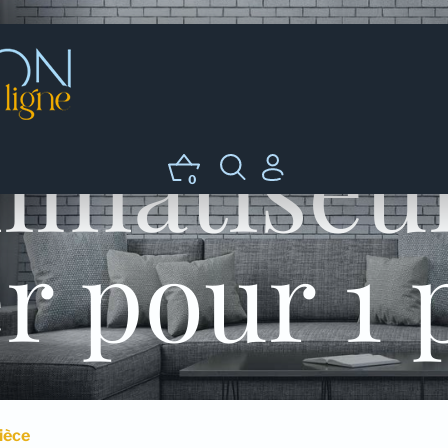
limatiseur
0
r pour 1 
ièce