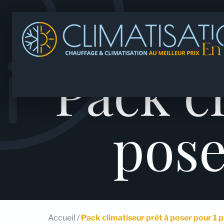
Pack c
pose
Accueil
/
Pack climatiseur prêt à poser pour 1 p