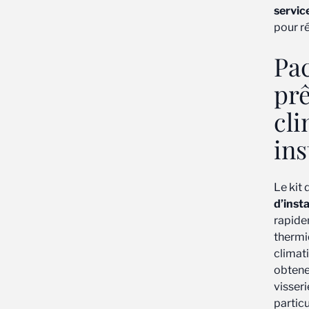
servic
pour r
Pac
prê
cli
ins
Le kit
d’insta
rapidem
thermi
climati
obtenez
visseri
partic