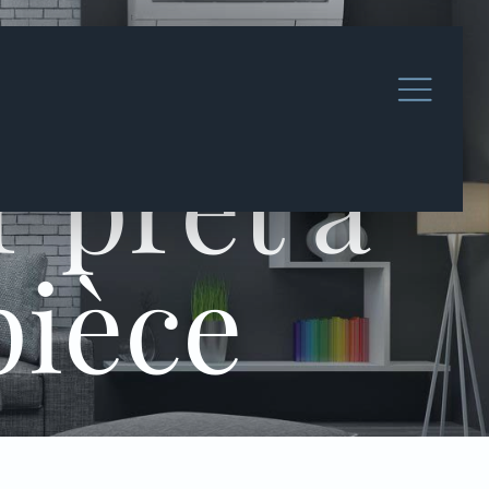
 prêt à
pièce