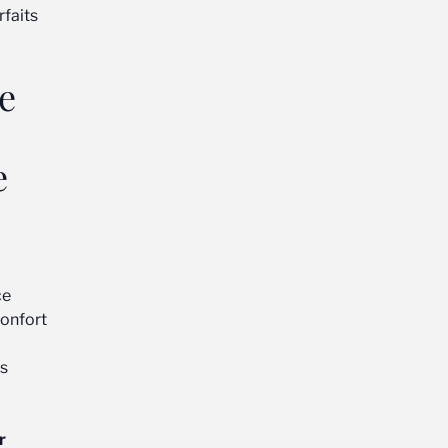
rfaits
e
e
ce
confort
us
r