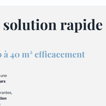
a solution rapide
30 à 40 m² efficacement
 une
urs
rantes,
tion
n