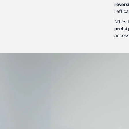
révers
l’effica
N’hésit
prêt à
access