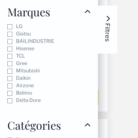
Marques
Filtres
LG
Giatsu
BAILINDUSTRIE
Hisense
TCL
Gree
Diffuseur de soufflage
Mitsubishi
confort white 300x150
Daikin
150,00
€
Airzone
Belimo
Ajouter au panier
Delta Dore
Catégories