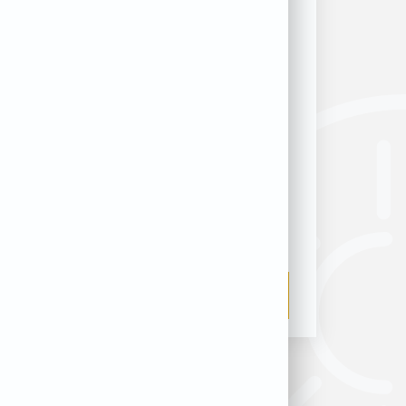
Interface de
communication baill-up
355,00
€
Ajouter au panier
Charger plus