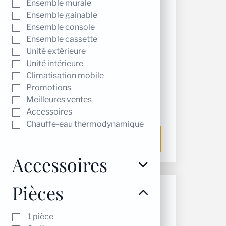
Ensemble murale
Ensemble gainable
Ensemble console
Ensemble cassette
Unité extérieure
Unité intérieure
Climatisation mobile
Plenum universel pret à
Promotions
poser 6 sorties
Meilleures ventes
Accessoires
150,00
€
Chauffe-eau thermodynamique
Ajouter au panier
Accessoires
Pièces
1 pièce