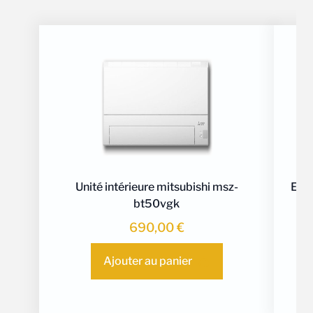
Unité intérieure mitsubishi msz-
Ense
bt50vgk
690,00
€
Ajouter au panier