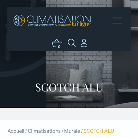
0
SCOTCH ALU
Accueil
/
Climatisations
/
Murale
/
SCOTCH ALU