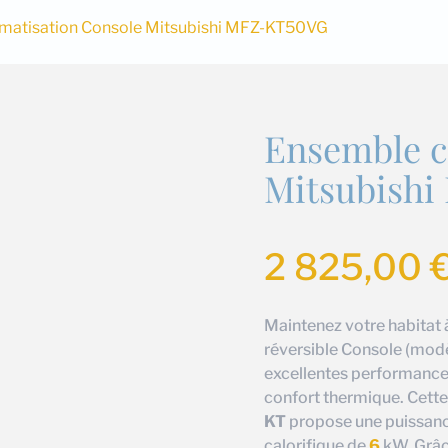
imatisation Console Mitsubishi MFZ-KT50VG
Ensemble c
Mitsubish
2 825,00
Maintenez votre habitat à
réversible Console (mod
excellentes performances
confort thermique. Cette
KT
propose une puissanc
calorifique de
6
kW. Grâc