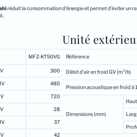
shi
réduit la consommation d'énergie et permet d’éviter un r
l.
Unité extérieu
MFZ-KT50VG
Référence
V
300
Débit d’air en froid GV (m³/h)
MV
480
Pression acoustique en froid à 
GV
720
Haut
V
28
Dimensions (mm)
Larg
MV
37
Prof
GV
42