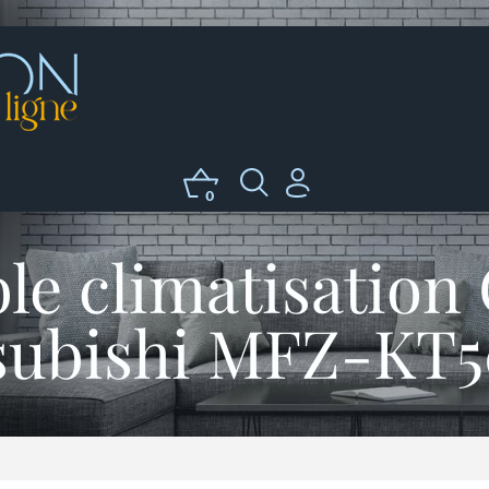
0
e climatisation
subishi MFZ-KT