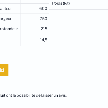
Poids (kg)
auteur
600
argeur
750
rofondeur
215
14,5
iel
t ont la possibilité de laisser un avis.