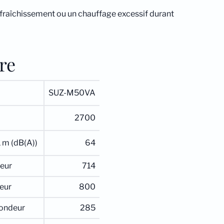
afraîchissement ou un chauffage excessif durant
re
SUZ-M50VA
2700
1 m (dB(A))
64
eur
714
eur
800
ondeur
285