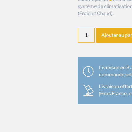
système de climatisation
(Froid et Chaud).
quantité
Ajouter au pa
de
Ensemble
climatisation
Console
Mitsubishi
Livraison en 3 à
MFZ-
commande selon
KT50VG
Livraison offer
(Hors France, 