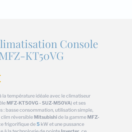
limatisation Console
i MFZ-KT50VG
€
 la température idéale avec le climatiseur
èle
MFZ-KT50VG - SUZ-M50VA
) et ses
 : basse consommation, utilisation simple,
 clim réversible
Mitsubishi
de la gamme
MFZ-
e frigorifique de
5
kW et une pussance
e à la technologie de pointe
Inverter
, ce