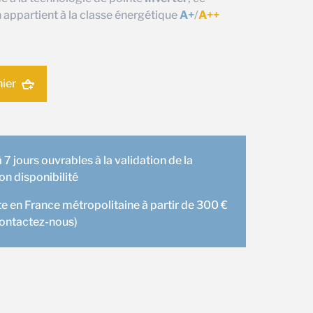
 appartient à la classe énergétique
A+
/
A++
nier
 7 jours ouvrables à la validation de la
 disponibilité
te en France métropolitaine à partir de 300 €
contactez-nous)