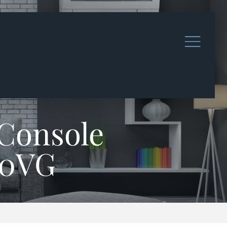
 Console
50VG