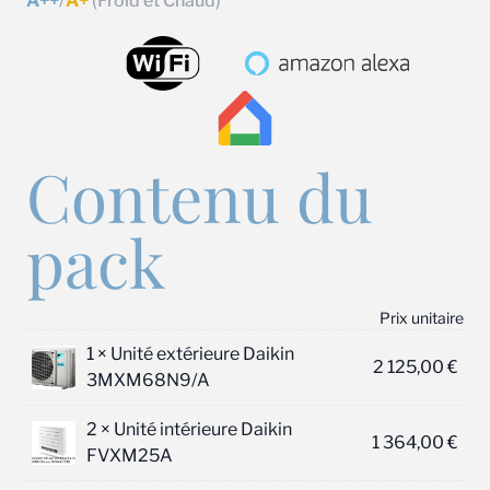
A++
/
A+
(Froid et Chaud)
Contenu du
pack
Prix unitaire
1 ×
Unité extérieure Daikin
2 125,00
€
3MXM68N9/A
2 ×
Unité intérieure Daikin
1 364,00
€
FVXM25A