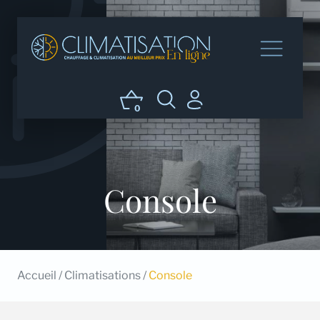
0
Console
Accueil
/
Climatisations
/
Console