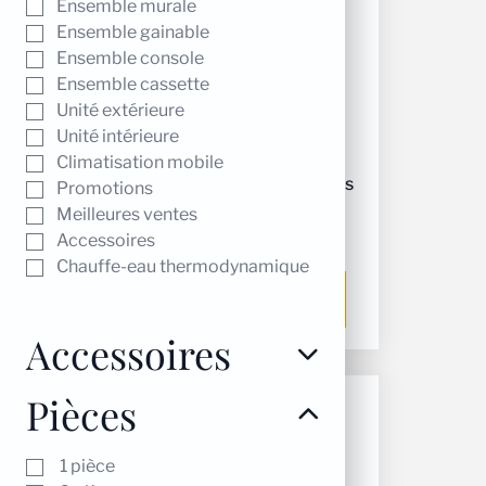
Ensemble murale
Ensemble gainable
Ensemble console
Ensemble cassette
Unité extérieure
Unité intérieure
Climatisation mobile
Unité intérieure gree fm cns
Promotions
12
Meilleures ventes
Accessoires
520,00
€
Chauffe-eau thermodynamique
Ajouter au panier
Accessoires
Pièces
1 pièce