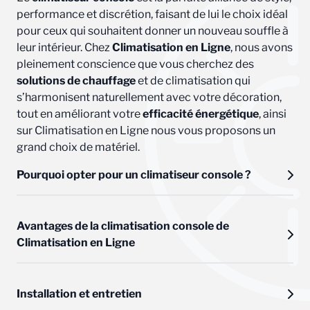
performance et discrétion, faisant de lui le choix idéal
pour ceux qui souhaitent donner un nouveau souffle à
leur intérieur. Chez
Climatisation en Ligne
, nous avons
pleinement conscience que vous cherchez des
solutions de chauffage
et de climatisation qui
s’harmonisent naturellement avec votre décoration,
tout en améliorant votre
efficacité énergétique
, ainsi
sur Climatisation en Ligne nous vous proposons un
grand choix de matériel.
Pourquoi opter pour un climatiseur console ?
Le climatiseur console se distingue par sa capacité à
Avantages de la climatisation console de
s’intégrer discrètement dans tout type d’intérieur
Climatisation en Ligne
grâce à son design compact qui peut être encastré
dans le mur, le rendant presque invisible. Idéal pour les
pièces de vie comme le salon ou les chambres, ce type
Réversible et tout saison :
Nos climatiseurs consoles
Installation et entretien
d’appareil est parfait pour ceux qui recherchent une
sont équipés de la technologie réversible, vous