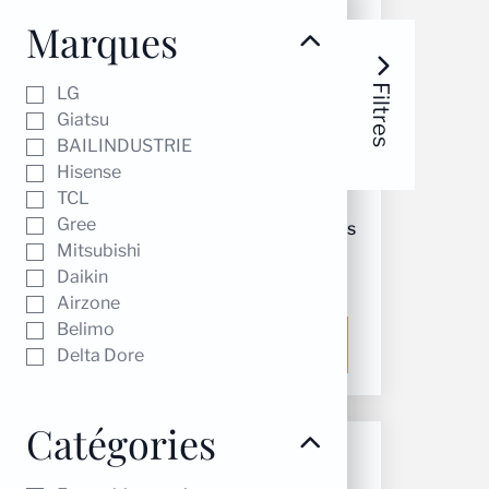
Marques
Filtres
LG
Giatsu
BAILINDUSTRIE
Hisense
TCL
Gree
Unité intérieure gree fm cns
Mitsubishi
9
Daikin
470,00
€
Airzone
Belimo
Ajouter au panier
Delta Dore
Catégories