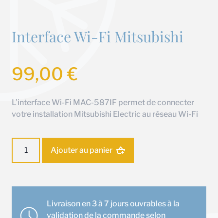
Interface Wi-Fi Mitsubishi
99,00
€
L’interface Wi-Fi MAC-587IF permet de connecter
votre installation Mitsubishi Electric au réseau Wi-Fi
quantité
Ajouter au panier
de
Interface
Wi-
Fi
Mitsubishi
Livraison en 3 à 7 jours ouvrables à la
validation de la commande selon