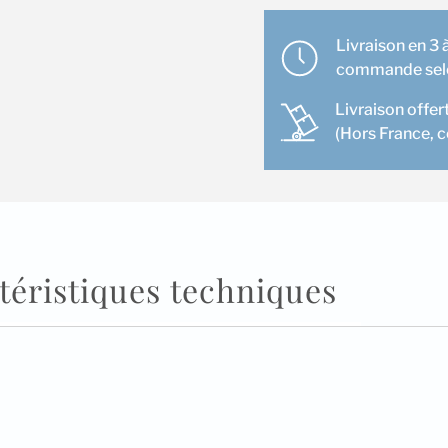
Fi
Daikin
Livraison en 3 à
commande selon
Livraison offer
(Hors France, 
téristiques techniques