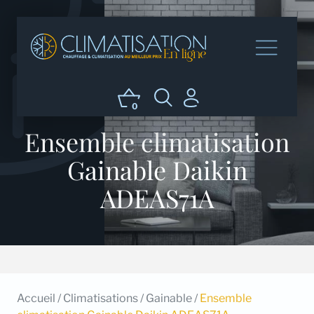
0
Ensemble climatisation
Gainable Daikin
ADEAS71A
Accueil
/
Climatisations
/
Gainable
/
Ensemble