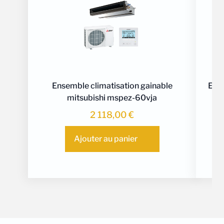
Ensemble climatisation gainable
Ense
mitsubishi mspez-60vja
2 118,00
€
Ajouter au panier