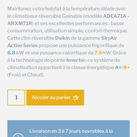
Maintenez votre habitat à la température idéale avec
le climatiseur réversible Gainable (modèle
ADEA71A -
ARXM71R
) et ses excellentes performances : basse
consommation, utilisation simple, confort thermique.
Cette clim réversible
Daikin
de la gamme
SkyAir
Active Series
propose une puissance frigorifique de
6.8
kW et une pussance calorifique de
7.5
kW. Grâce
à la technologie de pointe
Inverter
, ce système de
climatisation appartient à la classe énergétique
A+
/
A+
(Froid et Chaud).
quantité
Ajouter au panier
de
Ensemble
climatisation
Gainable
Daikin
Livraison en 3 à 7 jours ouvrables à la
ADEAS71A