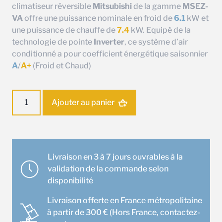
climatiseur réversible
Mitsubishi
de la gamme
MSEZ-
VA
offre une puissance nominale en froid de
6.1
kW et
une puissance de chauffe de
7.4
kW. Equipé de la
technologie de pointe
Inverter
, ce système d’air
conditionné a pour coefficient énergétique saisonnier
A
/
A+
(Froid et Chaud)
quantité
Ajouter au panier
de
Ensemble
climatisation
Gainable
Mitsubishi
Livraison en 3 à 7 jours ouvrables à la
MSEZ-
validation de la commande selon
60VA
disponibilité
Livraison offerte en France métropolitaine
à partir de 300 € (Hors France, contactez-