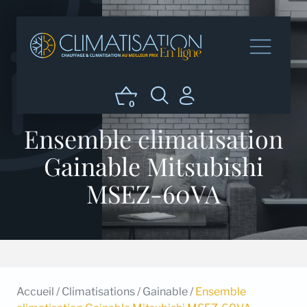
0
Ensemble climatisation
Gainable Mitsubishi
MSEZ-60VA
Accueil
/
Climatisations
/
Gainable
/
Ensemble