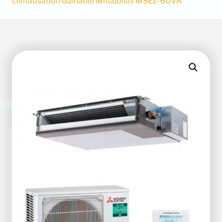
climatisation Gainable Mitsubishi MSEZ-60VA