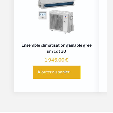
Ensemble climatisation gainable gree
E
um cdt 30
1 945,00
€
Ajouter au panier