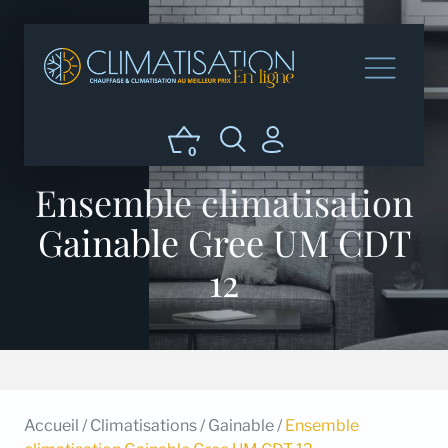
0
Ensemble climatisation
Gainable Gree UM CDT
12
Accueil
/
Climatisations
/
Gainable
/
Ensemble