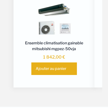
Ensemble climatisation gainable
E
mitsubishi mgpez-50vja
1 842,00
€
Ajouter au panier