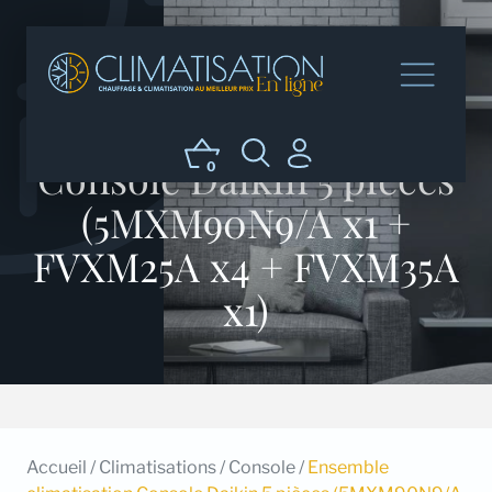
Ensemble climatisation
Console Daikin 5 pièces
0
(5MXM90N9/A x1 +
FVXM25A x4 + FVXM35A
x1)
Accueil
/
Climatisations
/
Console
/
Ensemble