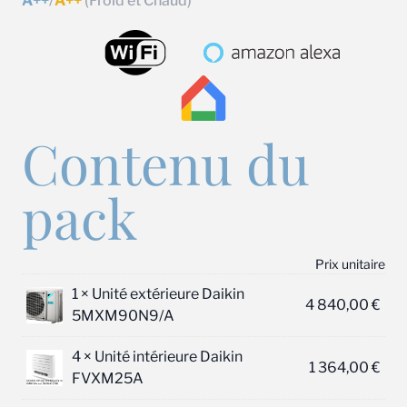
A++
/
A++
(Froid et Chaud)
Contenu du
pack
Prix unitaire
1 ×
Unité extérieure Daikin
4 840,00
€
5MXM90N9/A
4 ×
Unité intérieure Daikin
1 364,00
€
FVXM25A