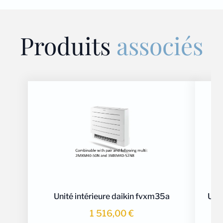
Produits
associés
Unité intérieure daikin fvxm35a
Unit
1 516,00
€