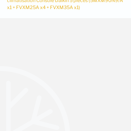
climatisation Console Daikin 5 pièces (5MXM90N9/A
x1 + FVXM25A x4 + FVXM35A x1)