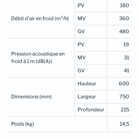
PV
180
Débit d’air en froid (m³/h)
MV
360
GV
480
PV
19
Pression acoustique en
MV
31
froid à 1 m (dB(A))
GV
41
Hauteur
600
Dimensions (mm)
Largeur
750
Profondeur
215
Poids (kg)
14,5