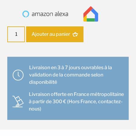
quantité
Ajouter au panier
de
Unité
intérieure
Mitsubishi
MFZ-
Livraison en 3 à 7 jours ouvrables à la
KT25VG
validation de la commande selon
disponibilité
Livraison offerte en France métropolitaine
à partir de 300 € (Hors France, contactez-
nous)