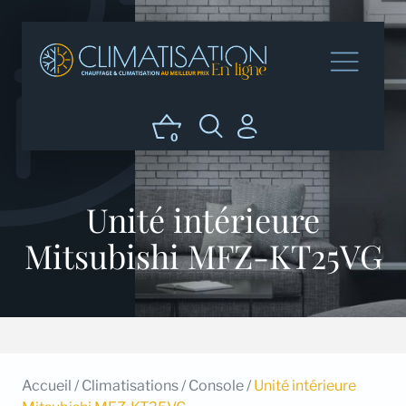
0
Unité intérieure
Mitsubishi MFZ-KT25VG
Accueil
/
Climatisations
/
Console
/
Unité intérieure