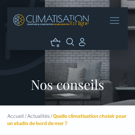
0
Nos conseils
Accueil
/
Actualités
/
Quelle climatisation choisir pour
un studio de bord de mer ?