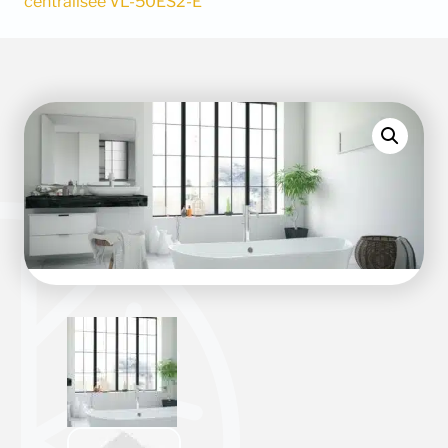
centralisée VL-50ES2-E