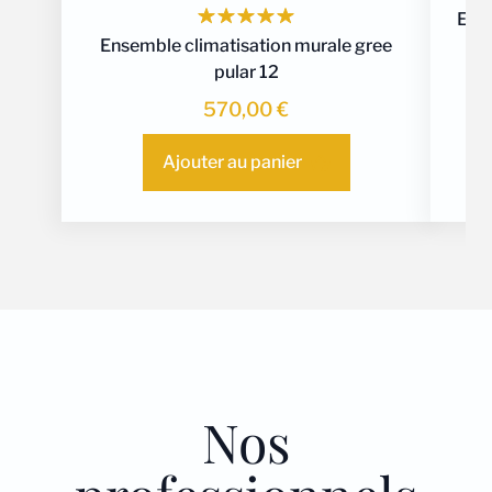
Ense
Ensemble climatisation murale gree
pular 12
570,00
€
Ajouter au panier
Nos