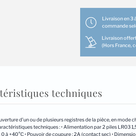
TYBOX51
filaire
été-
Livraison en 3 à
hiver
commande selon
rétro-
Livraison offer
éclairé
(Hors France, 
téristiques techniques
ouverture d’un ou de plusieurs registres de la pièce, en mo
actéristiques techniques : • Alimentation par 2 piles LR03 1,
: 0 à +40°C • Pouvoir de coupure : 2A (contact sec) • Dimens