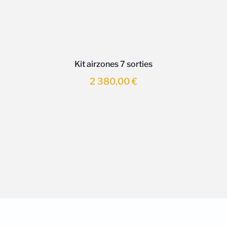
Kit airzones 7 sorties
2 380,00
€