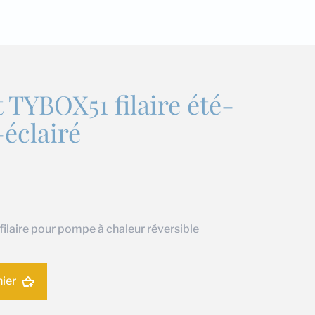
TYBOX51 filaire été-
-éclairé
laire pour pompe à chaleur réversible
nier