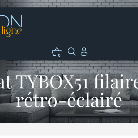
0
t TYBOX51 filaire
rétro-éclairé