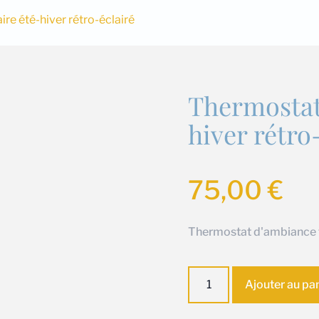
re été-hiver rétro-éclairé
Thermostat 
hiver rétro
75,00
€
Thermostat d'ambiance fi
quantité
Ajouter au pa
de
Thermostat