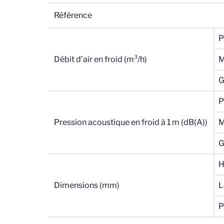
Référence
P
Débit d’air en froid (m³/h)
P
Pression acoustique en froid à 1 m (dB(A))
H
Dimensions (mm)
L
P