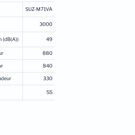
SUZ-M71VA
3000
m (dB(A))
49
ur
880
ur
840
ndeur
330
55