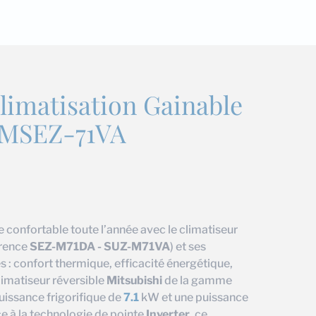
limatisation Gainable
 MSEZ-71VA
confortable toute l’année avec le climatiseur
érence
SEZ-M71DA - SUZ-M71VA
) et ses
 : confort thermique, efficacité énergétique,
climatiseur réversible
Mitsubishi
de la gamme
issance frigorifique de
7.1
kW et une puissance
e à la technologie de pointe
Inverter
, ce