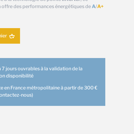
n offre des performances énergétiques de
A
/
A+
nier
 7 jours ouvrables à la validation de la
 disponibilité
te en France métropolitaine à partir de 300 €
contactez-nous)