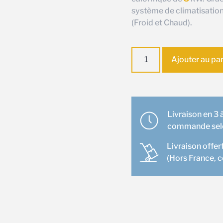
système de climatisatio
(Froid et Chaud).
quantité
Ajouter au pa
de
Ensemble
climatisation
Gainable
Mitsubishi
Livraison en 3 à
MSEZ-
commande selon
71VA
Livraison offer
(Hors France, 