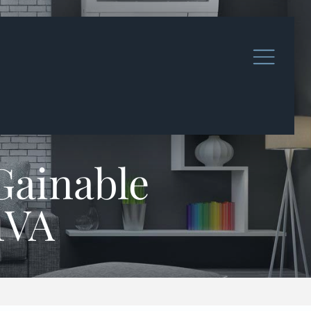
Gainable
1VA