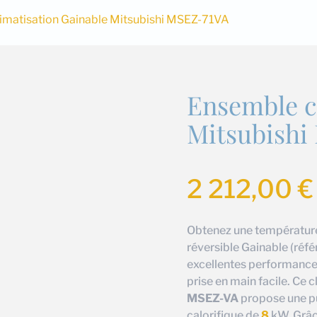
imatisation Gainable Mitsubishi MSEZ-71VA
Ensemble c
Mitsubishi
2 212,00
€
Obtenez une température 
réversible Gainable (réf
excellentes performances
prise en main facile. Ce 
MSEZ-VA
propose une pu
calorifique de
8
kW. Grâc