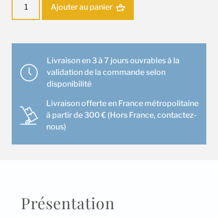
Ajouter au panier
de
Ensemble
climatisation
Climatiseur
Cassette
Livraison en 3 à 7 jours ouvrables à la
Mitsubishi
validation de la commande selon
MGPLZ-
disponibilité
140YEA
Livraison offerte en France métropolitaine
à partir de 300 € (Hors France, contactez-
nous)
Présentation