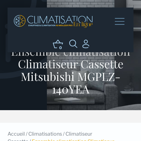
Ensemble climatisation
0
Climatiseur Cassette
Mitsubishi MGPLZ-
140YEA
Accueil
/
Climatisations
/
Climatiseur