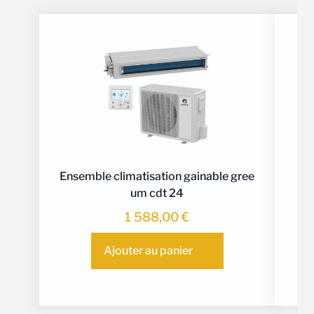
Ensemble climatisation gainable gree
E
um cdt 24
1 588,00
€
Ajouter au panier