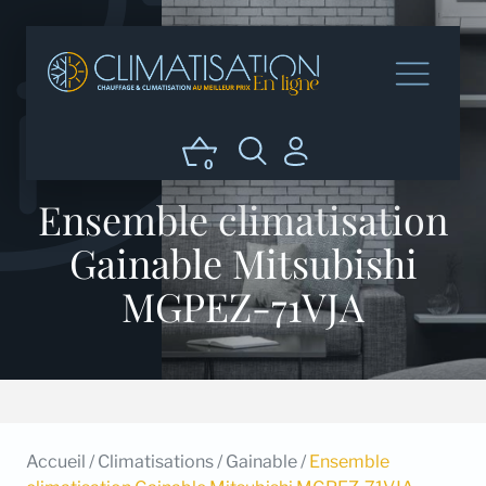
0
Ensemble climatisation
Gainable Mitsubishi
MGPEZ-71VJA
Accueil
/
Climatisations
/
Gainable
/
Ensemble