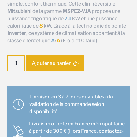
simple, confort thermique. Cette clim réversible
Mitsubishi
de la gamme
MSPEZ-VJA
propose une
puissance frigorifique de
7.1
kW et une pussance
calorifique de
8
kW. Grâce à la technologie de pointe
Inverter
, ce système de climatisation appartient à la
classe énergétique
A
/
A
(Froid et Chaud).
quantité
Ajouter au panier
de
Ensemble
climatisation
Gainable
Mitsubishi
Livraison en 3 à 7 jours ouvrables à la
MGPEZ-
validation de la commande selon
71VJA
disponibilité
Livraison offerte en France métropolitaine
à partir de 300 € (Hors France, contactez-