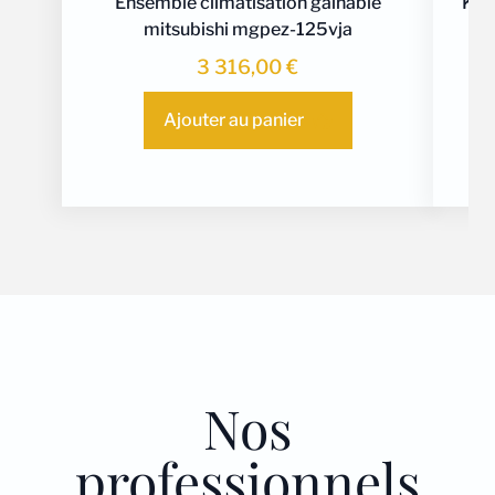
Ensemble climatisation gainable
Kit 
mitsubishi mgpez-125vja
m
3 316,00
€
Ajouter au panier
Nos
professionnels