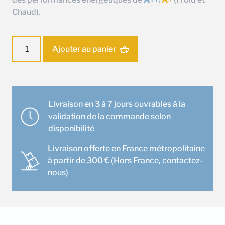
Chaud).
quantité
Ajouter au panier
de
Ensemble
climatisation
Gainable
Mitsubishi
Livraison en 3 à 7 jours ouvrables à la
MSPEZ-
validation de la commande selon
50VJA
disponibilité
Livraison offerte en France métropolitaine
à partir de 300 € (Hors France, contactez-
nous)