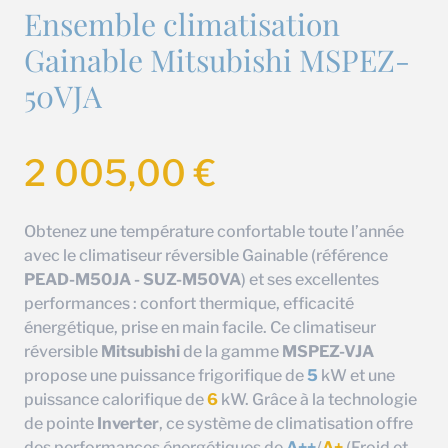
Ensemble climatisation
Gainable Mitsubishi MSPEZ-
50VJA
2 005,00
€
Obtenez une température confortable toute l’année
avec le climatiseur réversible Gainable (référence
PEAD-M50JA - SUZ-M50VA
) et ses excellentes
performances : confort thermique, efficacité
énergétique, prise en main facile. Ce climatiseur
réversible
Mitsubishi
de la gamme
MSPEZ-VJA
propose une puissance frigorifique de
5
kW et une
puissance calorifique de
6
kW. Grâce à la technologie
de pointe
Inverter
, ce système de climatisation offre
des performances énergétiques de
A++
/
A+
(Froid et