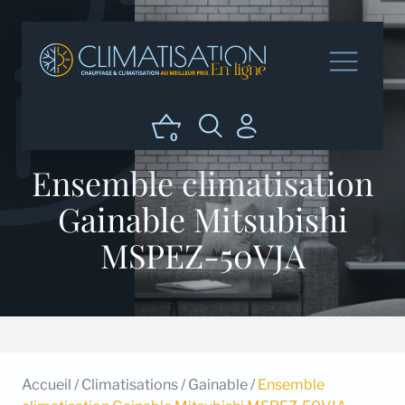
0
Ensemble climatisation
Gainable Mitsubishi
MSPEZ-50VJA
Accueil
/
Climatisations
/
Gainable
/
Ensemble