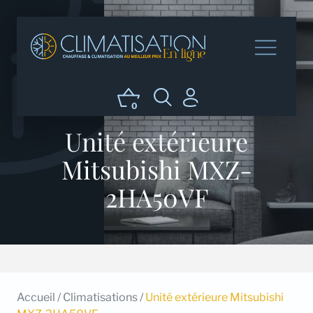
0
Unité extérieure
Mitsubishi MXZ-
2HA50VF
Accueil
/
Climatisations
/
Unité extérieure Mitsubishi