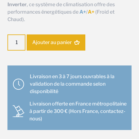
Inverter
, ce système de climatisation offre des
performances énergétiques de
A+
/
A+
(Froid et
Chaud).
quantité
Ajouter au panier
de
Unité
extérieure
Mitsubishi
MXZ-
Livraison en 3 à 7 jours ouvrables à la
2HA50VF
validation de la commande selon
disponibilité
Livraison offerte en France métropolitaine
à partir de 300 € (Hors France, contactez-
nous)