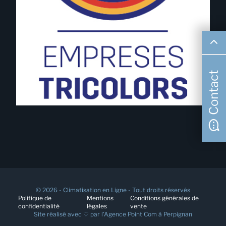
Contact
© 2026 - Climatisation en Ligne - Tout droits réservés
Politique de
Mentions
Conditions générales de
confidentialité
légales
vente
Site réalisé avec ♡ par l’
Agence Point Com à Perpignan