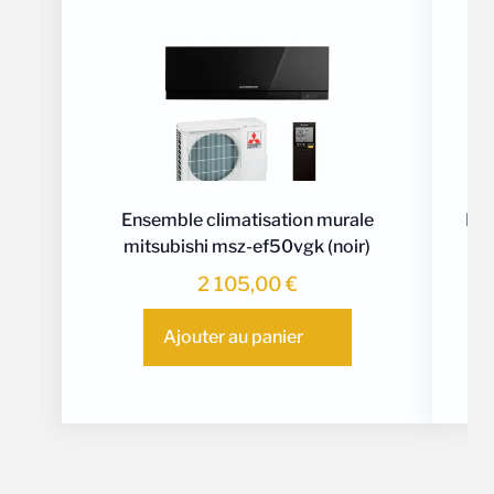
Ensemble climatisation murale
Ens
mitsubishi msz-ef50vgk (noir)
2 105,00
€
Ajouter au panier