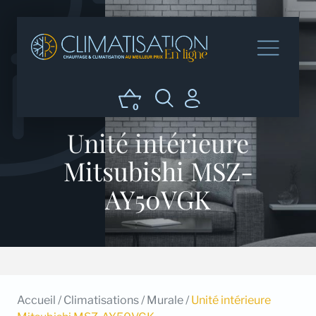
0
Unité intérieure
Mitsubishi MSZ-
AY50VGK
Accueil
/
Climatisations
/
Murale
/
Unité intérieure