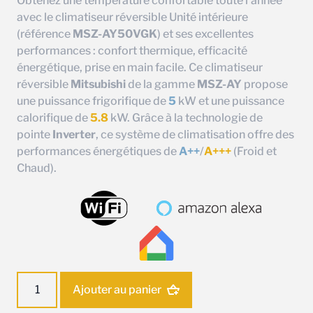
Obtenez une température confortable toute l’année
avec le climatiseur réversible Unité intérieure
(référence
MSZ-AY50VGK
) et ses excellentes
performances : confort thermique, efficacité
énergétique, prise en main facile. Ce climatiseur
réversible
Mitsubishi
de la gamme
MSZ-AY
propose
une puissance frigorifique de
5
kW et une puissance
calorifique de
5.8
kW. Grâce à la technologie de
pointe
Inverter
, ce système de climatisation offre des
performances énergétiques de
A++
/
A+++
(Froid et
Chaud).
quantité
Ajouter au panier
de
Unité