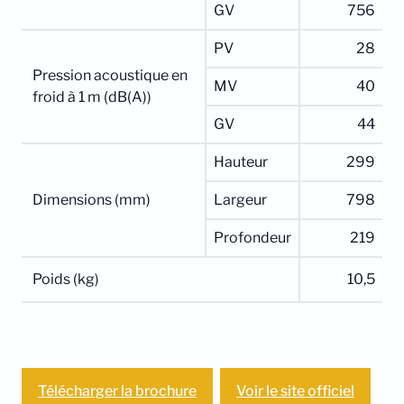
GV
756
PV
28
Pression acoustique en
MV
40
froid à 1 m (dB(A))
GV
44
Hauteur
299
Dimensions (mm)
Largeur
798
Profondeur
219
Poids (kg)
10,5
Télécharger la brochure
Voir le site officiel