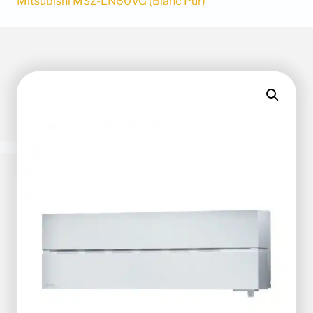
Mitsubishi MSZ-LN60VG (Blanc Pur)