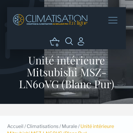
0
Unité intérieure
Mitsubishi MSZ-
LN60VG (Blanc Pur)
Accueil
/
Climatisations
/
Murale
/
Unité intérieure