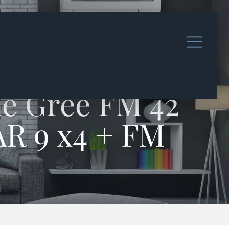
le Gree FM 42
AR 9 x4 + FM