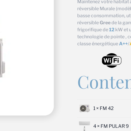
Maintenez votre habitat à
réversible Murale (modè
basse consommation, util
réversible
Gree
de la g
frigorifique de
12
kW et u
technologie de pointe , c
classe énergétique
A++
/
Conten
1 ×
FM 42
4 ×
FM PULAR 9