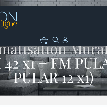
matisation Mura
0
M 42 x1 + FM PUL
PULAR 12 x1)