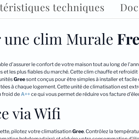
téristiques techniques
Doc
PULAR
9
x4
+
r une clim Murale
Fr
FM
PULAR
12
x1)
ble d'assurer le confort de votre maison tout au long de l'an
et les plus fiables du marché. Cette clim chauffe et refroidit
unités
Gree
sont conçus pour être simples à installer et facil
es à chaque logement. Cette unité de climatisation est extr
n froid de
A++
ce qui vous permet de réduire vos facture d’élec
e via Wifi
ette, pilotez votre climatisation
Gree
. Contrôlez la températu
mmation hebdomadaire) et réduire votre consommation d’élec