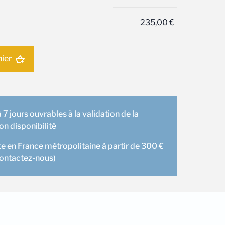
235,00
€
nier
 7 jours ouvrables à la validation de la
 disponibilité
te en France métropolitaine à partir de 300 €
contactez-nous)