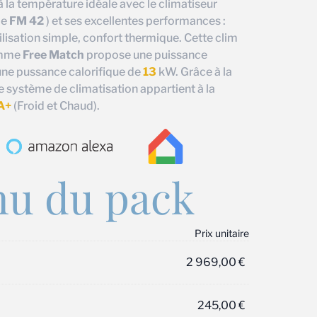
 la température idéale avec le climatiseur
le
FM 42
) et ses excellentes performances :
isation simple, confort thermique. Cette clim
amme
Free Match
propose une puissance
ne pussance calorifique de
13
kW. Grâce à la
e système de climatisation appartient à la
A+
(Froid et Chaud).
u du pack
Prix unitaire
2 969,00
€
245,00
€