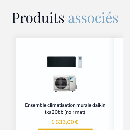
Produits
associés
Ensemble climatisation murale daikin
txa20bb (noir mat)
mit
ms
1 633,00
€