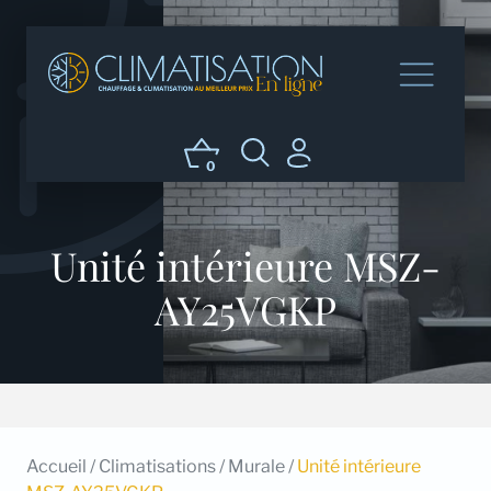
0
Unité intérieure MSZ-
AY25VGKP
Accueil
/
Climatisations
/
Murale
/
Unité intérieure