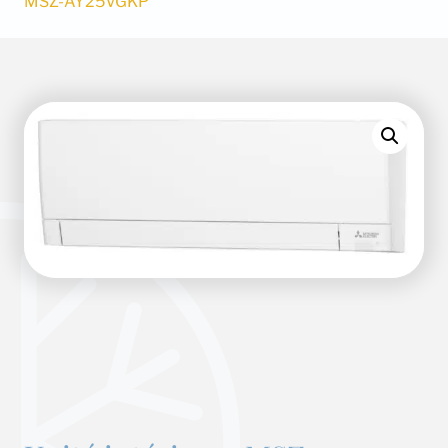
MSZ-AY25VGKP