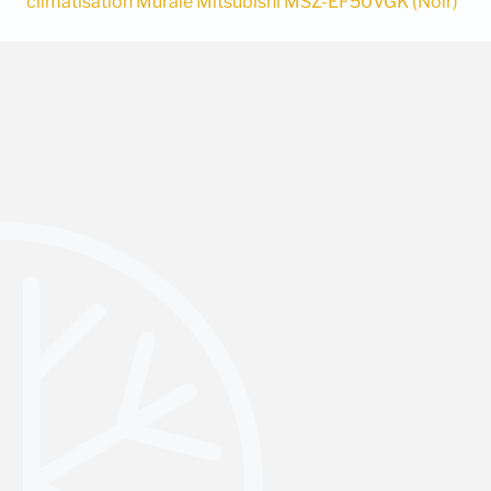
climatisation Murale Mitsubishi MSZ-EF50VGK (Noir)