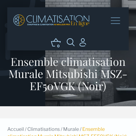
0
Ensemble climatisation
Murale Mitsubishi MSZ-
EF50VGK (Noir)
Accueil
/
Climatisations
/
Murale
/
Ensemble