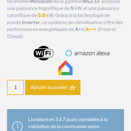
réversible
Mitsubishi
de la gamme
MSZ-EF
propose
une puissance frigorifique de
5
kW et une puissance
calorifique de
5.8
kW. Grâce à la technologie de
pointe
Inverter
, ce système de climatisation offre des
performances énergétiques de
A++
/
A+++
(Froid et
Chaud).
quantité
Ajouter au panier
de
Ensemble
climatisation
Murale
Mitsubishi
Livraison en 3 à 7 jours ouvrables à la
MSZ-
validation de la commande selon