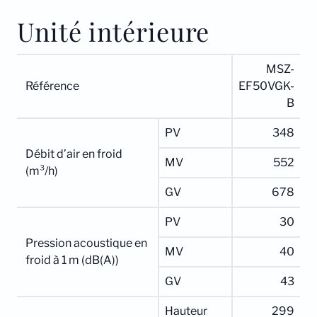
Unité intérieure
MSZ-
Référence
EF50VGK-
B
PV
348
Débit d’air en froid
MV
552
(m³/h)
GV
678
PV
30
Pression acoustique en
MV
40
froid à 1 m (dB(A))
GV
43
Hauteur
299