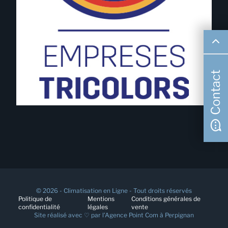
Contact
© 2026 - Climatisation en Ligne - Tout droits réservés
Politique de
Mentions
Conditions générales de
confidentialité
légales
vente
Site réalisé avec ♡ par l’
Agence Point Com à Perpignan