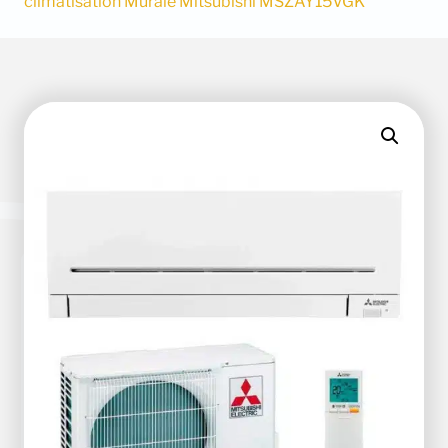
climatisation Murale Mitsubishi MSZAY15VGK