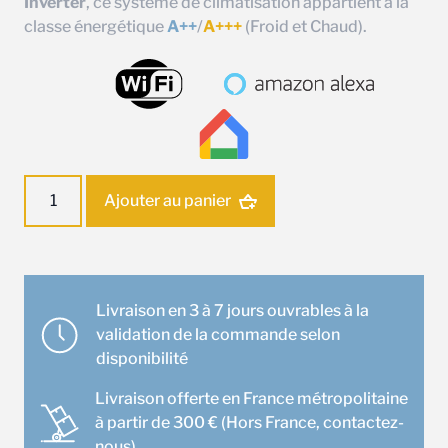
Inverter
, ce système de climatisation appartient à la
classe énergétique
A++
/
A+++
(Froid et Chaud).
quantité
Ajouter au panier
de
Ensemble
climatisation
Murale
Mitsubishi
Livraison en 3 à 7 jours ouvrables à la
MSZAY15VGK
validation de la commande selon
disponibilité
Livraison offerte en France métropolitaine
à partir de 300 € (Hors France, contactez-
nous)