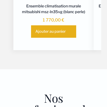
Ensemble climatisation murale
Ense
mitsubishi msz-ln35vg (blanc perle)
1 770,00
€
Ajouter au panier
Nos