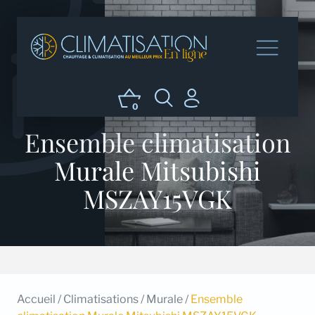
0
Ensemble climatisation
Murale Mitsubishi
MSZAY15VGK
Accueil
/
Climatisations
/
Murale
/
Ensemble