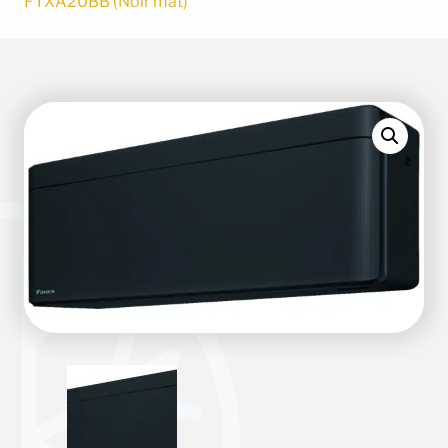
FTXA20BB (Noir mat)