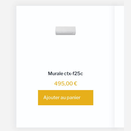
Murale ctx-f25c
Uni
495,00
€
Ajouter au panier