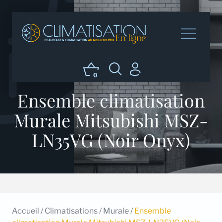
0
Ensemble climatisation
Murale Mitsubishi MSZ-
LN35VG (Noir Onyx)
Accueil
/
Climatisations
/
Murale
/
Ensemble