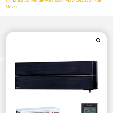
climatisation Murale Mitsubishi MSZ-LN35VG (Noir
Onyx)