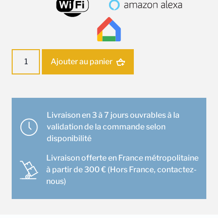
quantité
Ajouter au panier
de
Ensemble
climatisation
Murale
Mitsubishi
Livraison en 3 à 7 jours ouvrables à la
MSZ-
validation de la commande selon
LN35VG
disponibilité
(Noir
Livraison offerte en France métropolitaine
Onyx)
à partir de 300 € (Hors France, contactez-
nous)