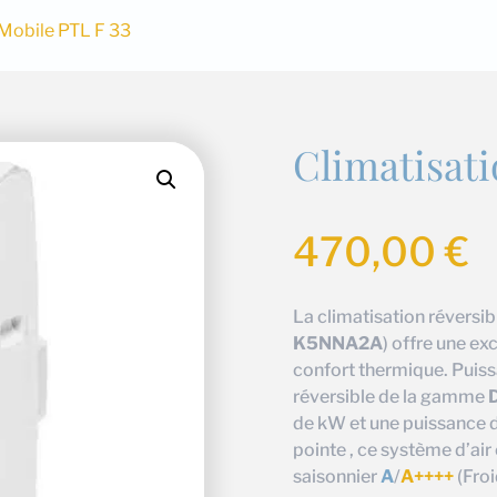
 Mobile PTL F 33
Climatisati
470,00
€
La climatisation réversi
K5NNA2A
) offre une ex
confort thermique. Puissa
réversible de la gamme
de kW et une puissance d
pointe , ce système d’air
saisonnier
A
/
A++++
(Froi