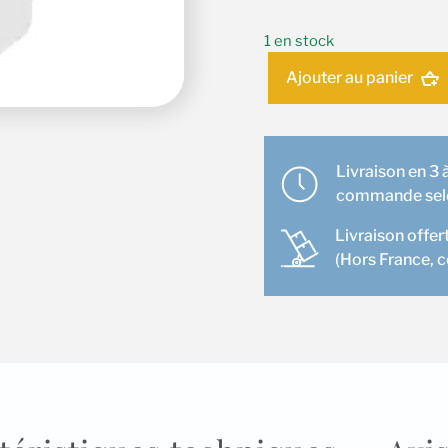
1 en stock
quantité
Ajouter au panier
de
Climatisation
Mobile
PTL
Livraison en 3 à
F
commande selon
33
Livraison offer
(Hors France, 