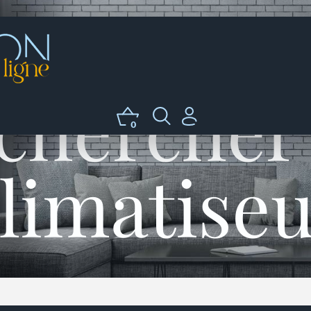
chercher
0
limatise