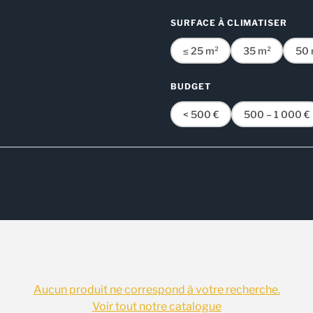
SURFACE À CLIMATISER
≤ 25 m²
35 m²
50 
BUDGET
< 500 €
500 – 1 000 €
Aucun produit ne correspond à votre recherche.
Voir tout notre catalogue