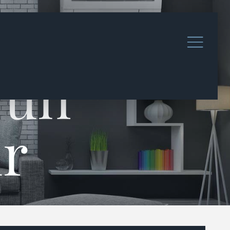
 un
ur