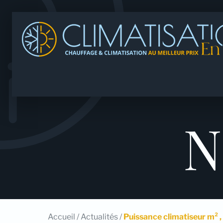
N
Accueil
/
Actualités
/
Puissance climatiseur m² 