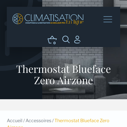
0
Thermostat Blueface
Zero Airzone
Accueil
/
Accessoires
/
Thermostat Blueface Zero