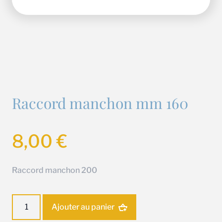
Raccord manchon mm 160
8,00
€
Raccord manchon 200
quantité
Ajouter au panier
de