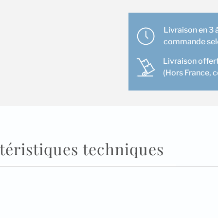
souf.
PEAD
M140
Livraison en 3 à
JA
commande selon
7x200+2x250
Livraison offer
(Hors France, 
téristiques techniques