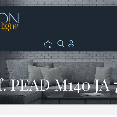
0
f. PEAD M140 JA 