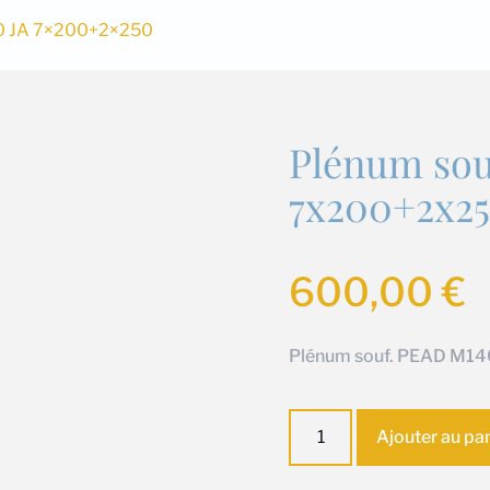
0 JA 7×200+2×250
Plénum sou
7x200+2x2
600,00
€
Plénum souf. PEAD M1
quantité
Ajouter au pa
de
Plénum