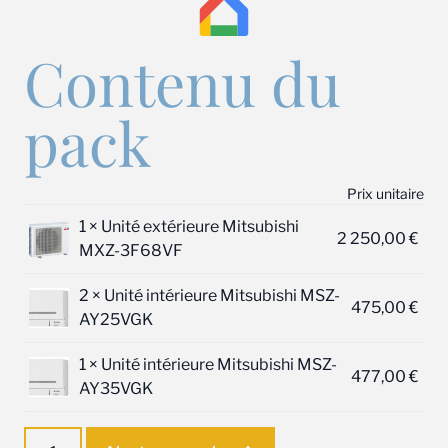
Contenu du
pack
Prix unitaire
1 ×
Unité extérieure Mitsubishi
2 250,00
€
MXZ-3F68VF
2 ×
Unité intérieure Mitsubishi MSZ-
475,00
€
AY25VGK
1 ×
Unité intérieure Mitsubishi MSZ-
477,00
€
AY35VGK
quantité