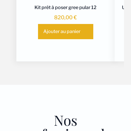
Kit prêt à poser gree pular 12
Unit
820,00
€
Ajouter au panier
Nos