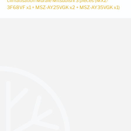
climatisation Murale Mitsubishi 3 pièces (MXZ-
3F68VF x1 + MSZ-AY25VGK x2 + MSZ-AY35VGK x1)