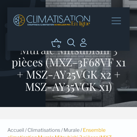
Ensemble climatisation
Murale Mitsubishi 3
0
pièces (MXZ-3F68VF x1
+ MSZ-AY25VGK x2 +
MSZ-AY35VGK x1)
Accueil
/
Climatisations
/
Murale
/
Ensemble