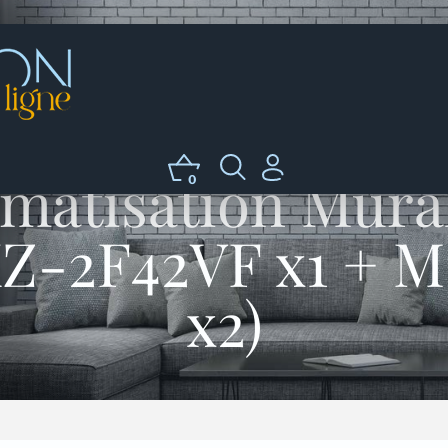
matisation Mura
0
XZ-2F42VF x1 +
x2)