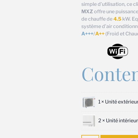
simple d’utilisation, ce c
MXZ
offre une puissance
de chauffe de
4.5
kW. Equ
système d’air conditionn
A+++
/
A++
(Froid et Chau
Conten
1 ×
Unité extérie
2 ×
Unité intérie