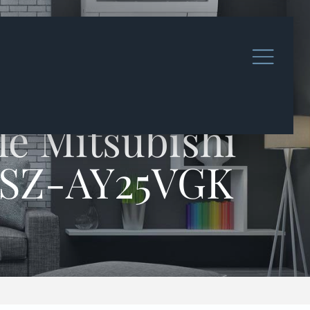
le Mitsubishi
 MSZ-AY25VGK