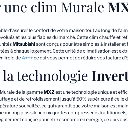
r une clim Murale
M
le d'assurer le confort de votre maison tout au long de l'ann
olués et les plus fiables du marché. Cette clim chauffe et refr
unités
Mitsubishi
sont conçus pour être simples à installer et 
es à chaque logement. Cette unité de climatisation est extr
en froid de
A+++
ce qui vous permet de réduire vos facture d’él
 la technologie
Inver
r Murale de la gamme
MXZ
est une technologie unique et effi
uffage et de refroidissement jusqu'à 50% supérieure à celle
empérature souhaitée, ce qui garantit que votre maison est ma
beaucoup plus silencieux que les compresseurs traditionnels, c
également conçue pour être économe en énergie, ce qui vous