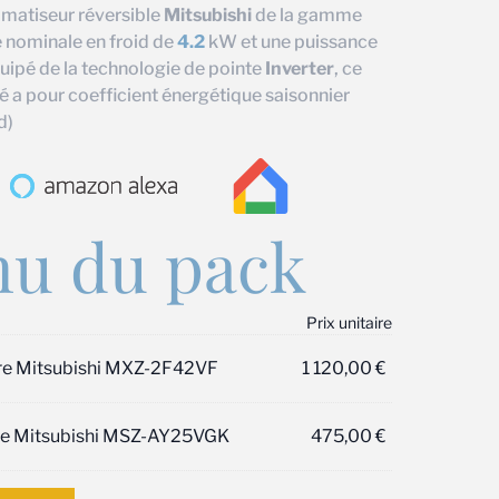
limatiseur réversible
Mitsubishi
de la gamme
 nominale en froid de
4.2
kW et une puissance
ipé de la technologie de pointe
Inverter
, ce
é a pour coefficient énergétique saisonnier
d)
u du pack
Prix unitaire
ure Mitsubishi MXZ-2F42VF
1 120,00
€
ure Mitsubishi MSZ-AY25VGK
475,00
€