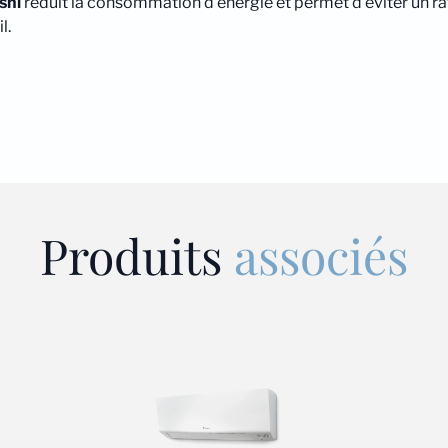
shi
réduit la consommation d'énergie et permet d’éviter un r
l.
Produits
associés