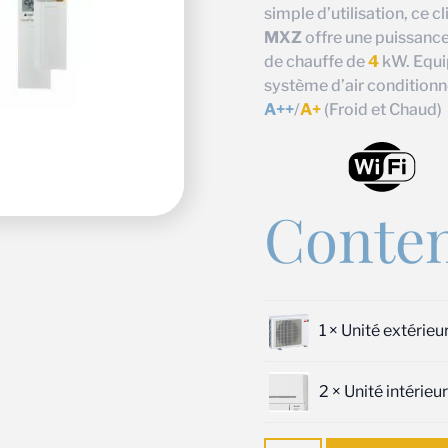
simple d’utilisation, ce c
MXZ
offre une puissance
de chauffe de
4
kW. Equi
système d’air conditionn
A++
/
A+
(Froid et Chaud)
Conten
1 ×
Unité extérie
2 ×
Unité intérie