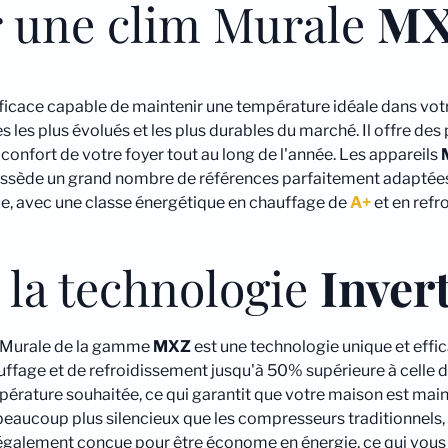
r une clim Murale
M
ficace capable de maintenir une température idéale dans votr
les plus évolués et les plus durables du marché. Il offre de
confort de votre foyer tout au long de l'année. Les appareils
sède un grand nombre de références parfaitement adaptées à
ue, avec une classe énergétique en chauffage de
A+
et en ref
 la technologie
Inver
r Murale de la gamme
MXZ
est une technologie unique et effi
uffage et de refroidissement jusqu'à 50% supérieure à celle
empérature souhaitée, ce qui garantit que votre maison est ma
beaucoup plus silencieux que les compresseurs traditionnels, c
également conçue pour être économe en énergie, ce qui vous