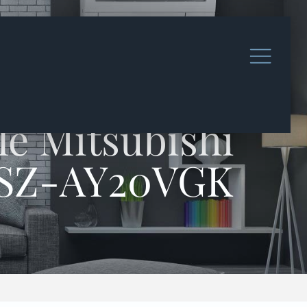
le Mitsubishi
 MSZ-AY20VGK