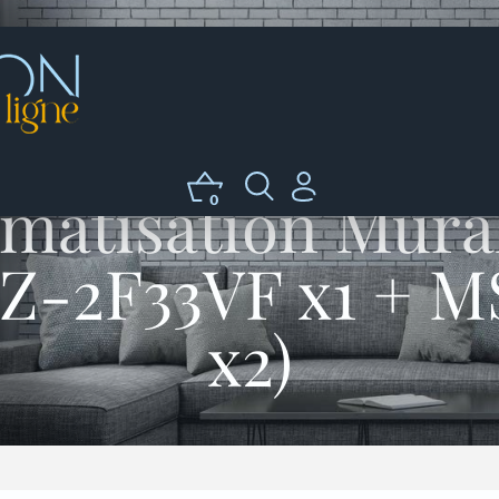
matisation Mura
0
XZ-2F33VF x1 +
x2)