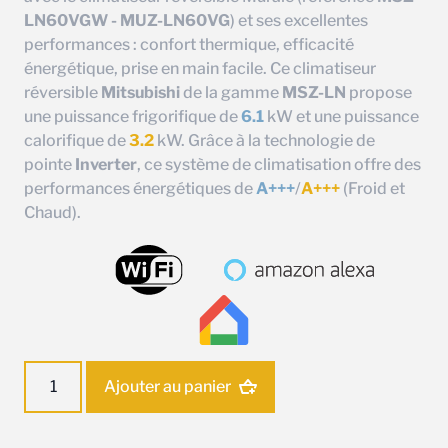
LN60VGW - MUZ-LN60VG
) et ses excellentes
performances : confort thermique, efficacité
énergétique, prise en main facile. Ce climatiseur
réversible
Mitsubishi
de la gamme
MSZ-LN
propose
une puissance frigorifique de
6.1
kW et une puissance
calorifique de
3.2
kW. Grâce à la technologie de
pointe
Inverter
, ce système de climatisation offre des
performances énergétiques de
A+++
/
A+++
(Froid et
Chaud).
quantité
Ajouter au panier
de
Ensemble
climatisation