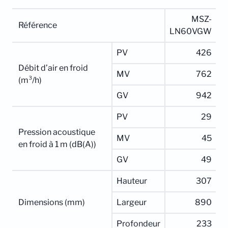
MSZ-
Référence
LN60VGW
PV
426
Débit d’air en froid
MV
762
(m³/h)
GV
942
PV
29
Pression acoustique
MV
45
en froid à 1 m (dB(A))
GV
49
Hauteur
307
Dimensions (mm)
Largeur
890
Profondeur
233