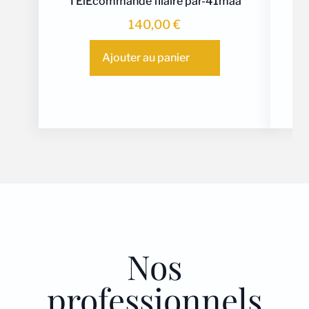
TÉlÉcommande filaire par-41maa
mit
140,00
€
ms
Ajouter au panier
Nos
professionnels