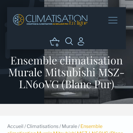
0
Ensemble climatisation
Murale Mitsubishi MSZ-
LN60VG (Blanc Pur)
Accueil
/
Climatisations
/
Murale
/
Ensemble