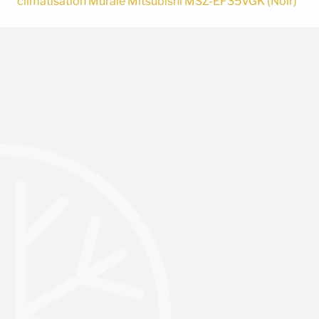
climatisation Murale Mitsubishi MSZ-EF35VGK (Noir)