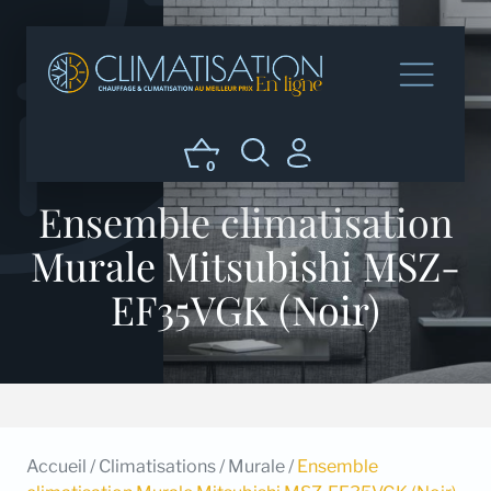
0
Ensemble climatisation
Murale Mitsubishi MSZ-
EF35VGK (Noir)
Accueil
/
Climatisations
/
Murale
/
Ensemble