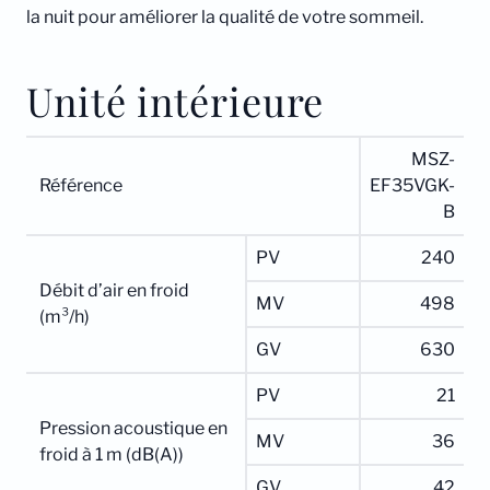
la nuit pour améliorer la qualité de votre sommeil.
Unité intérieure
MSZ-
Référence
EF35VGK-
B
PV
240
Débit d’air en froid
MV
498
(m³/h)
GV
630
PV
21
Pression acoustique en
MV
36
froid à 1 m (dB(A))
GV
42