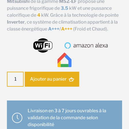
Mitsubishi
de la gamme
MSZ-EF
propose une
puissance frigorifique de
3.5
kW et une pussance
calorifique de
4
kW. Grâce à la technologie de pointe
Inverter
, ce système de climatisation appartient à la
classe énergétique
A+++
/
A+++
(Froid et Chaud).
quantité
Ajouter au panier
de
Ensemble
climatisation
Murale
Mitsubishi
Livraison en 3 à 7 jours ouvrables à la
MSZ-
validation de la commande selon
EF35VGK
disponibilité