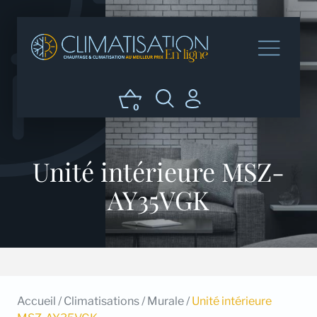
0
Unité intérieure MSZ-
AY35VGK
Accueil
/
Climatisations
/
Murale
/
Unité intérieure