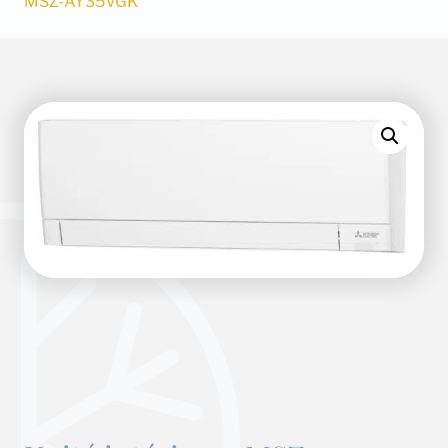
MSZ-AY35VGK