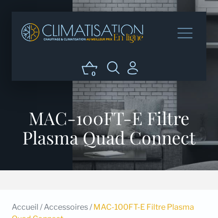
0
MAC-100FT-E Filtre
Plasma Quad Connect
Accueil
/
Accessoires
/
MAC-100FT-E Filtre Plasma