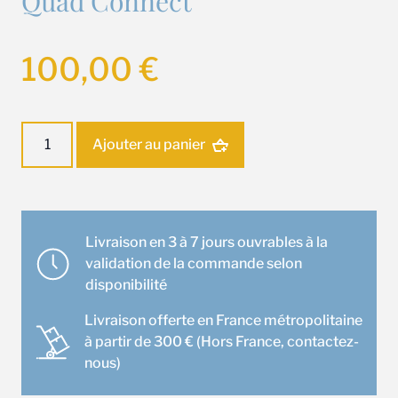
Quad Connect
100,00
€
quantité
Ajouter au panier
de
MAC-
100FT-
E
Filtre
Livraison en 3 à 7 jours ouvrables à la
Plasma
validation de la commande selon
Quad
disponibilité
Connect
Livraison offerte en France métropolitaine
à partir de 300 € (Hors France, contactez-
nous)