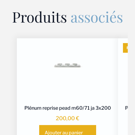
Produits
associés
PR
Plénum reprise pead m60/71 ja 3x200
Pack
200,00
€
Ajouter au panier