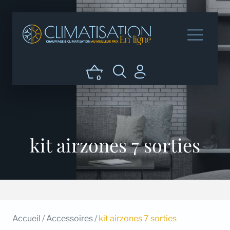
0
kit airzones 7 sorties
Accueil
/
Accessoires
/
kit airzones 7 sorties