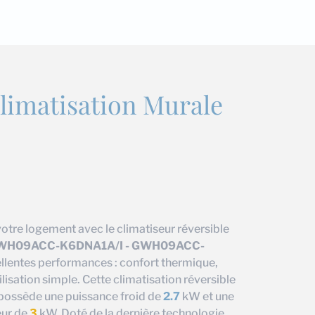
limatisation Murale
votre logement avec le climatiseur réversible
 GWH09ACC-K6DNA1A/I - GWH09ACC-
cellentes performances : confort thermique,
isation simple. Cette climatisation réversible
possède une puissance froid de
2.7
kW et une
eur de
3
kW. Doté de la dernière technologie