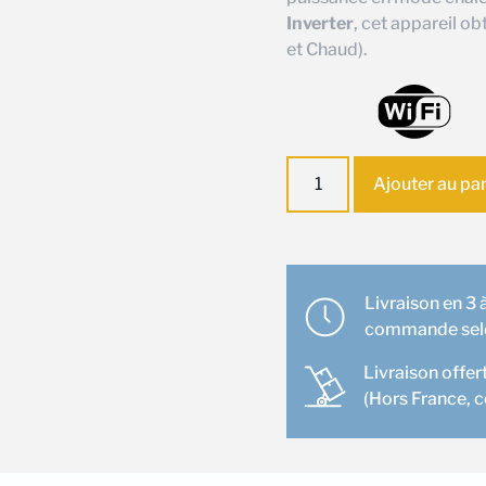
Inverter
, cet appareil ob
et Chaud).
quantité
Ajouter au pa
de
Ensemble
climatisation
Murale
Gree
Livraison en 3 à
Fair
commande selon
9
Livraison offer
(Hors France, 