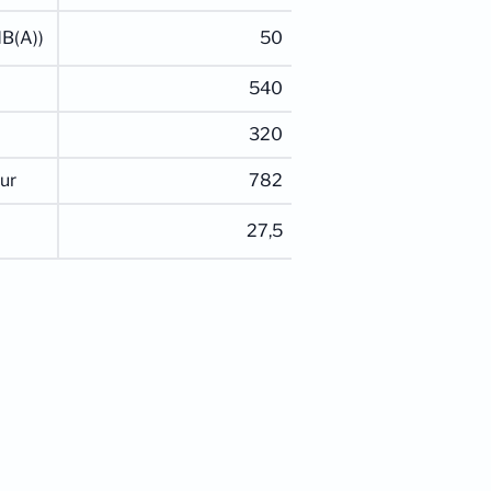
dB(A))
50
540
320
ur
782
27,5