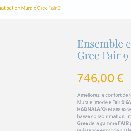
atisation Murale Gree Fair 9
Ensemble c
Gree Fair 9
746,00
€
Améliorez le confort de 
Murale (modèle
Fair 9
K6DNA1A/O
) et ses ex
basse consommation, util
Gree
de la gamme
FAIR
puissance en mode chal