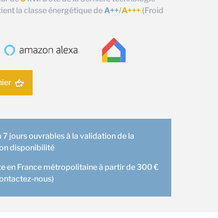
tient la classe énergétique de
A++
/
A+++
(Froid
nier
 7 jours ouvrables à la validation de la
 disponibilité
te en France métropolitaine à partir de 300 €
contactez-nous)