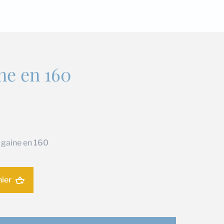
ine en 160
e gaine en 160
nier