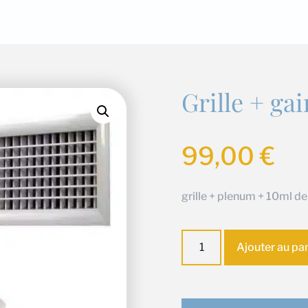
Grille + ga
99,00
€
grille + plenum + 10ml d
quantité
Ajouter au pa
de
Grille
+
gaine