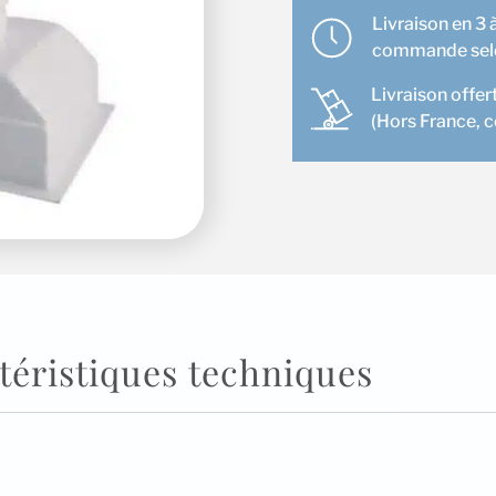
en
Livraison en 3 à
160
commande selon
Livraison offer
(Hors France, 
téristiques techniques