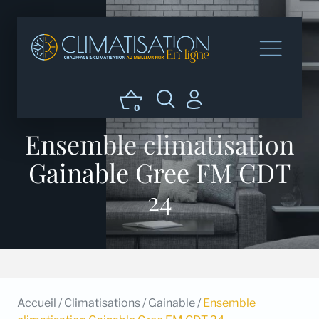
0
Ensemble climatisation
Gainable Gree FM CDT
24
Accueil
/
Climatisations
/
Gainable
/
Ensemble