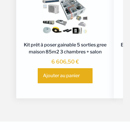
Kit prêt à poser gainable 5 sorties gree
Ense
maison 85m2 3 chambres + salon
6 606,50
€
Ajouter au panier