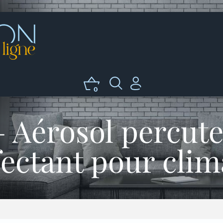
0
– Aérosol percute
fectant pour clim