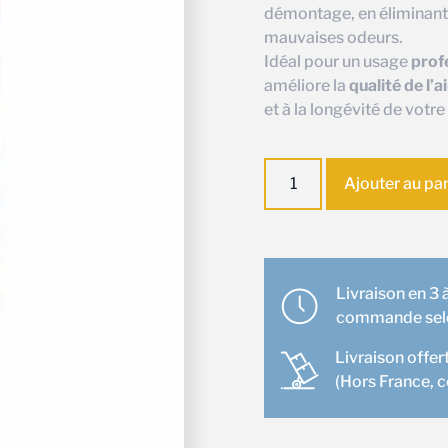
démontage, en éliminant 
mauvaises odeurs.
Idéal pour un usage
prof
améliore la
qualité de l’a
et à la longévité de votre
quantité
Ajouter au pa
de
Gain
Clean
–
Aérosol
Livraison en 3 à
percuteur
commande selon
nettoyant
Livraison offer
et
(Hors France, 
désinfectant
pour
climatisation