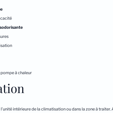
ue
icacité
ésodorisante
sures
isation
t pompe à chaleur
ation
l’unité intérieure de la climatisation ou dans la zone à traiter.