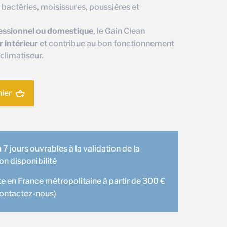
bactéries, moisissures, poussières et
essionnel ou domestique
, le Gain Clean
ir intérieur
et contribue au bon fonctionnement
 climatiseur.
nier
 7 jours ouvrables à la validation de la
 disponibilité
te en France métropolitaine à partir de 300 €
contactez-nous)