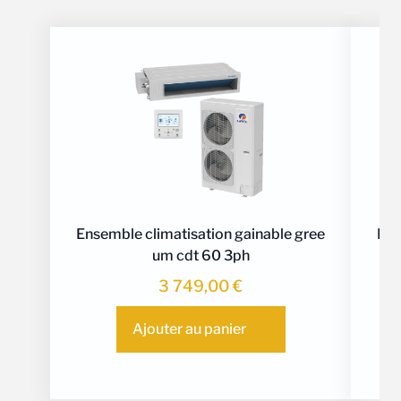
Ensemble climatisation gainable gree
Ens
um cdt 60 3ph
3 749,00
€
Ajouter au panier