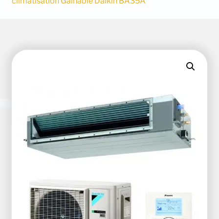
climatisation Gainable Daikin BA35A