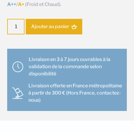
A++
/
A+
(Froid et Chaud).
quantité
Ajouter au panier
de
Ensemble
climatisation
Gainable
Daikin
Livraison en 3 à 7 jours ouvrables à la
BA35A
validation de la commande selon
disponibilité
Livraison offerte en France métropolitaine
à partir de 300 € (Hors France, contactez-
nous)